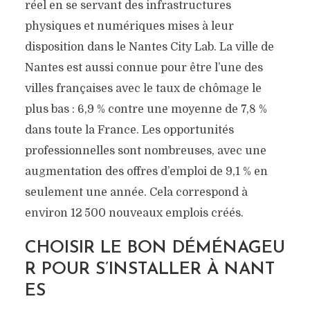
réel en se servant des infrastructures
physiques et numériques mises à leur
disposition dans le Nantes City Lab. La ville de
Nantes est aussi connue pour être l’une des
QUELLE ENTREPRISE DE
villes françaises avec le taux de chômage le
DÉMÉNAGEMENT
plus bas : 6,9 % contre une moyenne de 7,8 %
SOLLICITER POUR
dans toute la France. Les opportunités
S’INSTALLER À NANTES ?
professionnelles sont nombreuses, avec une
augmentation des offres d’emploi de 9,1 % en
Dans
Préparer son projet
seulement une année. Cela correspond à
environ 12 500 nouveaux emplois créés.
CHOISIR LE BON DÉMÉNAGEU
R POUR S’INSTALLER À NANT
ES